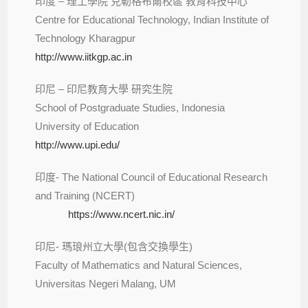
印度 – 理工學院 克勒格布爾校區 教育科技中心
Centre for Educational Technology, Indian Institute of
Technology Kharagpur
http://www.iitkgp.ac.in
印尼 – 印尼教育大學 研究生院
School of Postgraduate Studies, Indonesia
University of Education
http://www.upi.edu/
印度- The National Council of Educational Research
and Training (NCERT)
https://www.ncert.nic.in/
印尼- 瑪琅州立大學(包含交換學生)
Faculty of Mathematics and Natural Sciences,
Universitas Negeri Malang, UM